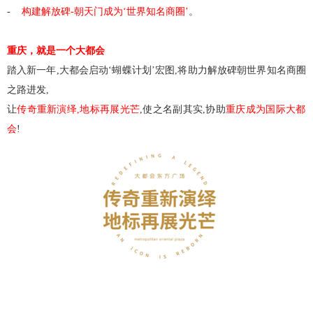
-
构建解放碑
-
朝天门成为
‘
世界知名商圈
’
。
重庆，就是一个大都会
踏入新一年
,
大都会启动
‘
蝴蝶计划
’
宏图
,
将助力解放碑朝世界知名商圈
之路进发
,
让
传奇重新演绎
,
地标再展光芒
,
使之名副其实
,
协助
重庆成为国际大都
会
!