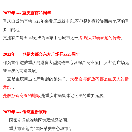
2022
年
---
重庆直辖
25
周年
重庆自成为直辖市
25
年来发展成就非凡
,
不但是外商投资西南地区的重
要目的地
,
更拥有广阔天际线
,
成为国家中心城市之一
,
活现大都会崛起的传奇
。
2022
年
---
也是大都会东方广场开业
25
周年
作为首个进驻重庆的港资大型购物中心及综合商业项目
,
大都会广场
见
证重庆的高速发展
,
一直是重庆商业地产崛起的领头羊。
大都会
与解放碑都是重庆人的情
意结
，
是解放碑商圈的地标
,
是
重庆市民集体记忆里的重要元素
。
2023
年
---
传奇重新演绎
-
国家定调成渝地区为双城经济圈。
-
重庆市正迈向‘国际消费中心城市’。