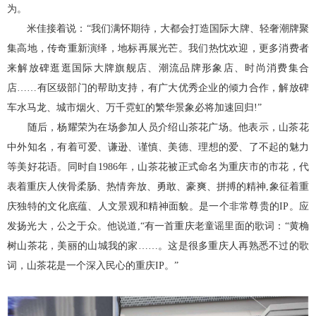
为。
米佳接着说：“我们满怀期待，大都会打造国际大牌、轻奢潮牌聚
集高地，传奇重新演绎，地标再展光芒。我们热忱欢迎，更多消费者
来解放碑逛逛国际大牌旗舰店、潮流品牌形象店、时尚消费集合
店……有区级部门的帮助支持，有广大优秀企业的倾力合作，解放碑
车水马龙、城市烟火、万千霓虹的繁华景象必将加速回归!”
随后，杨耀荣为在场参加人员介绍山茶花广场。他表示，山茶花
中外知名，有着可爱、谦逊、谨慎、美德、理想的爱、了不起的魅力
等美好花语。同时自1986年，山茶花被正式命名为重庆市的市花，代
表着重庆人侠骨柔肠、热情奔放、勇敢、豪爽、拼搏的精神,象征着重
庆独特的文化底蕴、人文景观和精神面貌。是一个非常尊贵的IP。应
发扬光大，公之于众。他说道,“有一首重庆老童谣里面的歌词：“黄桷
树山茶花，美丽的山城我的家……。这是很多重庆人再熟悉不过的歌
词，山茶花是一个深入民心的重庆IP。”