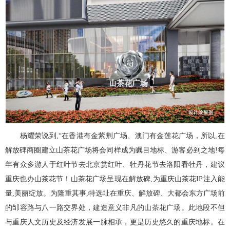
杨耀荣说到,“在香港有金紫荆广场、澳门有金莲花广场，所以,在
解放碑商圈建立山茶花广场将会同样成为瞩目地标、游客必到之地!每
年有众多游人于红叶节去北京赏红叶、牡丹花节去洛阳看牡丹，建议
重庆也办山茶花节！山茶花广场呈现在解放碑,为重庆山茶花IP注入能
量,美丽绽放。为隆重其事,特选址在重庆、解放碑、大都会东方广场前
的邹容路与八一路交界处，建造意义非凡的山茶花广场。此地段不但
与重庆人文历史及经济发展一脉相承，更是历史悠久的重庆地标。在