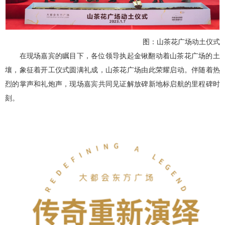
图：山茶花广场动土仪式
在现场嘉宾的瞩目下，各位领导执起金锹翻动着山茶花广场的土
壤，象征着开工仪式圆满礼成，山茶花广场由此荣耀启动。伴随着热
烈的掌声和礼炮声，现场嘉宾共同见证解放碑新地标启航的里程碑时
刻。