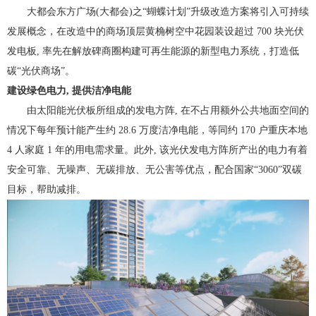
大都会东方广场(大都会)之“蝴蝶计划”升级改造方案将引入可持续
发展概念，在改造中的商场顶层黄桷树空中花园装设超过 700 块光伏
发电板, 率先
在解放碑商圈构建可再生能源的新型电力系统，打造低
碳“光伏商场”。
建设绿色电力, 提供洁净电能
由太阳能光伏板所组成的发电方阵, 在不占用额外公共地面空间的
情况下
每年预计能产生约 28.6 万度洁净电能，等同约 170 户重庆本地
4 人家庭 1 年的
用电需求量。此外, 该光伏发电方阵所产出的电力有着
安全可靠、无噪声、
无碳排放、无公害等优点，配合国家“3060”双碳
目标，帮助减排。