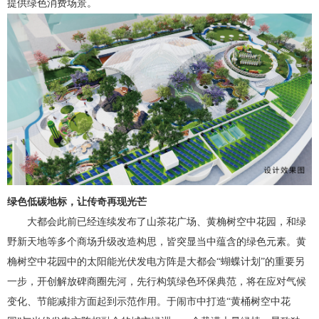
提供绿色消费场景。
绿色低碳地标，让传奇再现光芒
大都会此前已经连续发布了山茶花广场、黄桷树空中花园，和绿
野新天地等多个商场升级改造构思，皆突显当中蕴含的绿色元素。黄
桷树空中花园中的太阳能光伏发电方阵是大都会“蝴蝶计划”的重要另
一步，开创解放碑商圈先河，先行构筑绿色环保典范，将在应对气候
变化、节能减排方面起到示范作用。于闹市中打造“黄桶树空中花